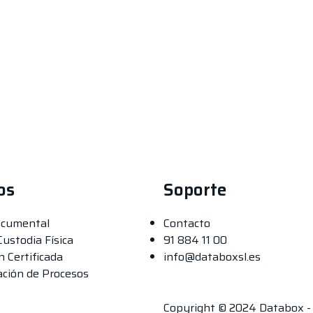
os
Soporte
ocumental
Contacto
Custodia Física
91 884 11 00
n Certificada
info@databoxsl.es
ación de Procesos
Copyright © 2024 Databox - 